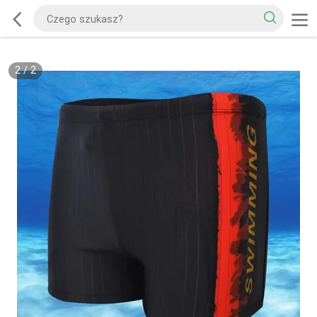
2
/
2