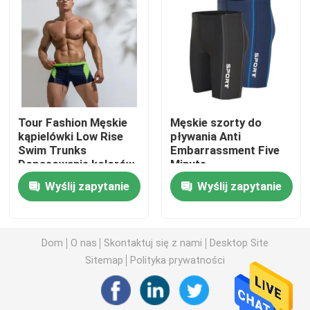
Poprosić o wycenę
Kostiumy kąpielowe Bikini
Tour Fashion Męskie
Męskie szorty do
Dziewczęce kostiumy kąpielowe
kąpielówki Low Rise
pływania Anti
Swim Trunks
Embarrassment Five
Dopasowanie kolorów
Minute
Męskie kąpielówki
Hot Spring
Wyślij zapytanie
Wyślij zapytanie
Zestawy seksownej bielizny damskiej
Dom
O nas
Skontaktuj się z nami
Desktop Site
Muzułmański strój kąpielowy
Sitemap
Polityka prywatności
Trzyczęściowy strój kąpielowy