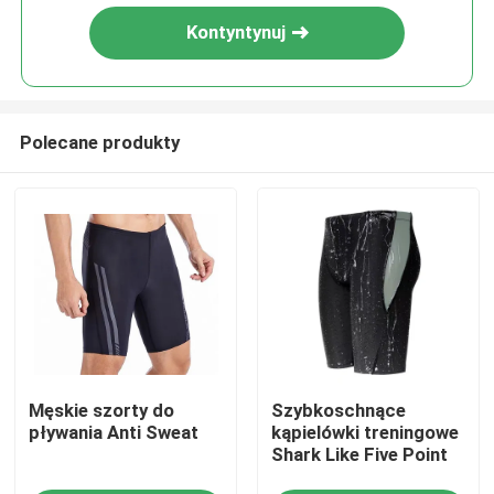
Kontyntynuj
Polecane produkty
Dom
Męskie szorty do
Szybkoschnące
Produkty
pływania Anti Sweat
kąpielówki treningowe
Shark Like Five Point
Filmy