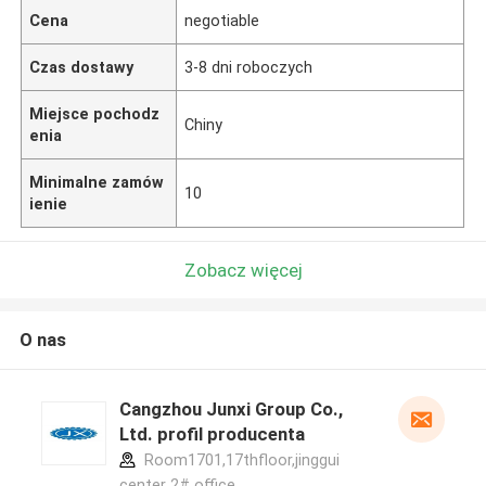
Cena
negotiable
Czas dostawy
3-8 dni roboczych
Miejsce pochodz
Chiny
enia
Minimalne zamów
10
ienie
Zobacz więcej
O nas
Cangzhou Junxi Group Co.,
Ltd. profil producenta
Room1701,17thfloor,jinggui
center 2# office