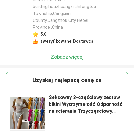
building,houzhuangzi,zhifangtou
Township,Cangxian
County,Cangzhou City Hebei
Province ,China
5.0
zweryfikowane Dostawca
Zobacz więcej
Uzyskaj najlepszą cenę za
Seksowny 3-częściowy zestaw
bikini Wytrzymałość Odporność
na ścieranie Trzyczęściowy
strój kąpielowy Wysoka
elastyczność