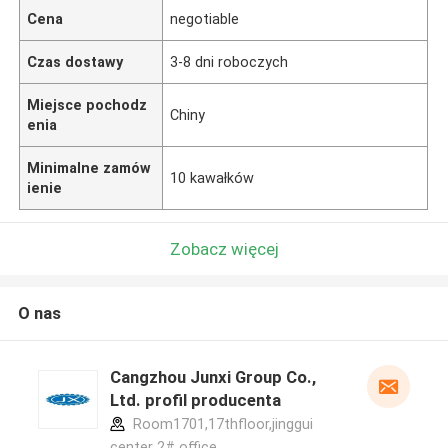
Cena
negotiable
Czas dostawy
3-8 dni roboczych
Miejsce pochodz
Chiny
enia
Minimalne zamów
10 kawałków
ienie
Zobacz więcej
O nas
Cangzhou Junxi Group Co.,
Ltd. profil producenta
Room1701,17thfloor,jinggui
center 2# office