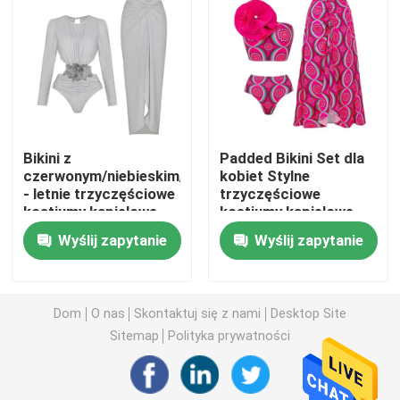
Poprosić o wycenę
Kostiumy kąpielowe Bikini
Bikini z
Padded Bikini Set dla
Dziewczęce kostiumy kąpielowe
czerwonym/niebieskim/zielonym
kobiet Stylne
- letnie trzyczęściowe
trzyczęściowe
kostiumy kąpielowe
kostiumy kąpielowe
Męskie kąpielówki
Idealne na letnią
Wyślij zapytanie
Wyślij zapytanie
zabawę
Zestawy seksownej bielizny damskiej
Dom
O nas
Skontaktuj się z nami
Desktop Site
Muzułmański strój kąpielowy
Sitemap
Polityka prywatności
Trzyczęściowy strój kąpielowy