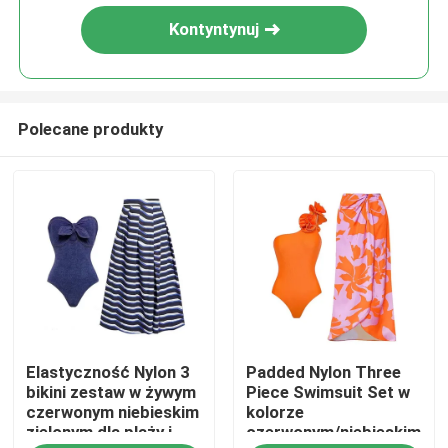
Kontyntynuj
Polecane produkty
Dom
Elastyczność Nylon 3
Padded Nylon Three
Produkty
bikini zestaw w żywym
Piece Swimsuit Set w
czerwonym niebieskim
kolorze
zielonym dla plaży i
czerwonym/niebieskim/zi
Filmy