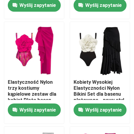
basenu
do basenu na plaży
Wyślij zapytanie
Wyślij zapytanie
Pokaz VR
O nas
Wycieczka po fabryce
Kontrola jakości
Elastyczność Nylon
Kobiety Wysokiej
trzy kostiumy
Elastyczności Nylon
Skontaktuj się z nami
kąpielowe zestaw dla
Bikini Set dla basenu
kobiet Plaża basen
plażowego - nowy styl
Letnia zabawa
Wyślij zapytanie
Wyślij zapytanie
Aktualności
Wszystkie przypadki